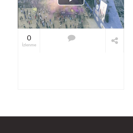
Videoyu
Oynat
0
İzlenme