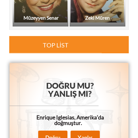
Müzeyyen Senar
Zeki Müren
TOP LİST
DOĞRU MU?
YANLIŞ MI?
Enrique Iglesias, Amerika’da
doğmuştur.
Doğru
Yanlış