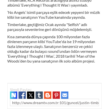
Timberlake, RCA Records aracılığıyla altıncı stüdyo
albümü ‘Everything I Thought It Was'ı yayımladı.
‘No Angels’ isimli parçaya eşlik edecek yepyeni bir müzik
klibi ise sanatçının YouTube kanalında yayında.
Timberlake, geçtiğimiz Ocak ayında "Selfish" adlı
parçasıyla sevenlerine geri dönüşünü müjdelemişti.
Kısa zamanda dünya çapında 100 milyondan fazla
dinlenen parçanın klibi YouTube'da ise 19 milyondan
fazla izlenmeye ulaştı. Sanatçının benzersiz ve çekici
olduğu kadar da bulaşıcı sound’undan ödün vermeyen
‘Everything I Thought I Was’, 2018 tarihli ‘Man of the
Woods’den bu yana sanatçının ilk solo albüm projesi.
Şimdi Paylaş:
http://www.dreamtv.com.tr:101/guncel/justin-timberlak