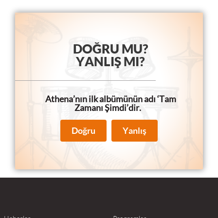
DOĞRU MU?
YANLIŞ MI?
Athena’nın ilk albümünün adı ‘Tam
Zamanı Şimdi’dir.
Doğru
Yanlış